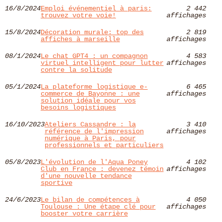
16/8/2024
Emploi événementiel à paris:
2 442
trouvez votre voie!
affichages
15/8/2024
Décoration murale: top des
2 819
affiches à marseille
affichages
08/1/2024
Le chat GPT4 : un compagnon
4 583
virtuel intelligent pour lutter
affichages
contre la solitude
05/1/2024
La plateforme logistique e-
6 465
commerce de Bayonne : une
affichages
solution idéale pour vos
besoins logistiques
16/10/2023
Ateliers Cassandre : la
3 410
référence de l'impression
affichages
numérique à Paris, pour
professionnels et particuliers
05/8/2023
L'évolution de l'Aqua Poney
4 102
Club en France : devenez témoin
affichages
d'une nouvelle tendance
sportive
24/6/2023
Le bilan de compétences à
4 050
Toulouse : Une étape clé pour
affichages
booster votre carrière