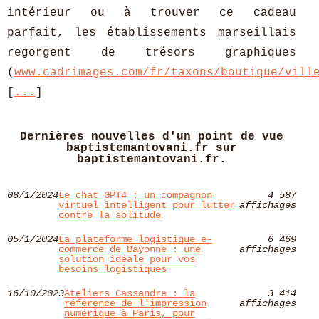
intérieur ou à trouver ce cadeau
parfait, les établissements marseillais
regorgent de trésors graphiques
(
www.cadrimages.com/fr/taxons/boutique/vill
[
...
]
Dernières nouvelles d'un point de vue
baptistemantovani.fr sur
baptistemantovani.fr.
08/1/2024
Le chat GPT4 : un compagnon
4 587
virtuel intelligent pour lutter
affichages
contre la solitude
05/1/2024
La plateforme logistique e-
6 469
commerce de Bayonne : une
affichages
solution idéale pour vos
besoins logistiques
16/10/2023
Ateliers Cassandre : la
3 414
référence de l'impression
affichages
numérique à Paris, pour