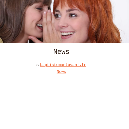
News
baptistemantovani.fr
News