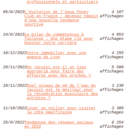
professionnels et particuliers
05/8/2023
L'évolution de l'Aqua Poney
4 107
Club en France : devenez témoin
affichages
d'une nouvelle tendance
sportive
24/6/2023
Le bilan de compétences à
4 053
Toulouse : Une étape clé pour
affichages
booster votre carrière
10/12/2022
Votre immobilier avec une
4 255
agence de Lyon
affichages
20/11/2022
Un jacuzzi est-il un lieu
5 580
approprié pour faire des
affichages
affaires avec des proches ?
18/11/2022
Quel niveau de pH de l'eau du
3 238
jacuzzi est le meilleur pour
affichages
la récupération musculaire des
athlètes ?
11/10/2022
Louer un voilier pour visiter
3 309
la côte Amalfitaine
affichages
25/8/2022
Tendances des réseaux sociaux
6 254
en 2022
affichages