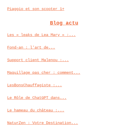
Piaggio et son scooter 1+
Blog actu
Les « leaks de Lea Mary » :...
Fond‑an : l’art de...
Support client Malenou :...
Maquillage pas cher : comment...
LesBonsChauffagiste :...
Le Rôle de ChatGPT dans...
Le hameau du château :...
NaturZen : Votre Destination...