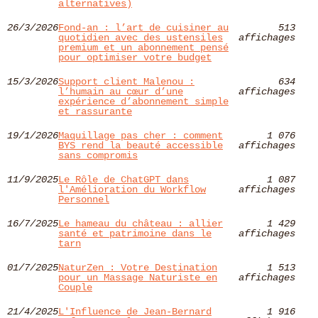
alternatives)
26/3/2026
Fond‑an : l’art de cuisiner au
513
quotidien avec des ustensiles
affichages
premium et un abonnement pensé
pour optimiser votre budget
15/3/2026
Support client Malenou :
634
l’humain au cœur d’une
affichages
expérience d’abonnement simple
et rassurante
19/1/2026
Maquillage pas cher : comment
1 076
BYS rend la beauté accessible
affichages
sans compromis
11/9/2025
Le Rôle de ChatGPT dans
1 087
l'Amélioration du Workflow
affichages
Personnel
16/7/2025
Le hameau du château : allier
1 429
santé et patrimoine dans le
affichages
tarn
01/7/2025
NaturZen : Votre Destination
1 513
pour un Massage Naturiste en
affichages
Couple
21/4/2025
L'Influence de Jean-Bernard
1 916