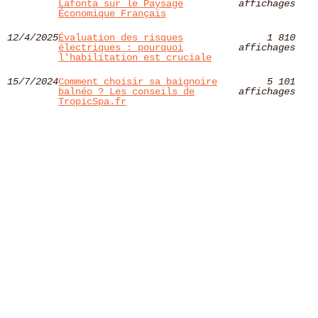
Lafonta sur le Paysage
affichages
Économique Français
12/4/2025
Évaluation des risques
1 810
électriques : pourquoi
affichages
l'habilitation est cruciale
15/7/2024
Comment choisir sa baignoire
5 101
balnéo ? Les conseils de
affichages
TropicSpa.fr