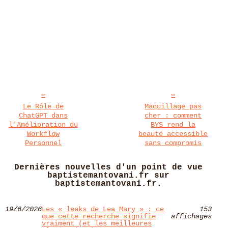
Le Rôle de
Maquillage pas
ChatGPT dans
cher : comment
l'Amélioration du
BYS rend la
Workflow
beauté accessible
Personnel
sans compromis
Dernières nouvelles d'un point de vue
baptistemantovani.fr sur
baptistemantovani.fr.
19/6/2026
Les « leaks de Lea Mary » : ce
153
que cette recherche signifie
affichages
vraiment (et les meilleures