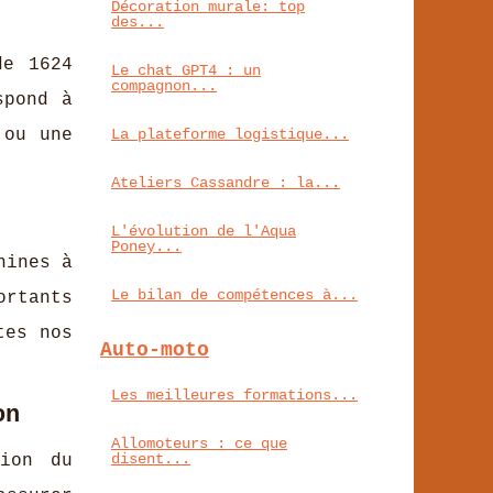
Décoration murale: top
des...
de 1624
Le chat GPT4 : un
compagnon...
spond à
 ou une
La plateforme logistique...
Ateliers Cassandre : la...
L'évolution de l'Aqua
Poney...
hines à
Le bilan de compétences à...
ortants
tes nos
Auto-moto
Les meilleures formations...
on
Allomoteurs : ce que
disent...
tion du