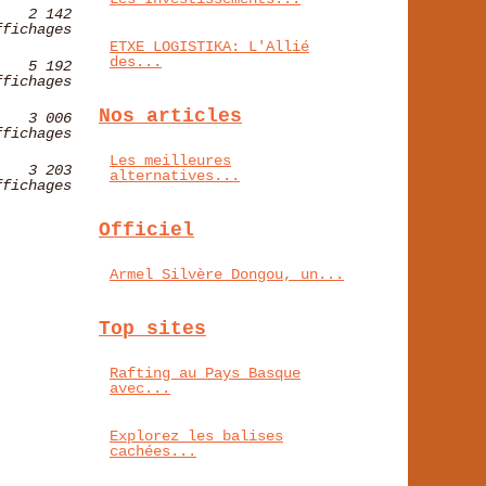
2 142
ffichages
ETXE LOGISTIKA: L'Allié
des...
5 192
ffichages
Nos articles
3 006
ffichages
Les meilleures
3 203
alternatives...
ffichages
Officiel
Armel Silvère Dongou, un...
Top sites
Rafting au Pays Basque
avec...
Explorez les balises
cachées...