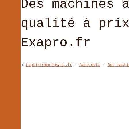
Des machines 
qualité à pri
Exapro.fr
baptistemantovani.fr
Auto-moto
Des machi