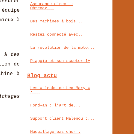
assurer
Assurance direct :
Obtenez...
 équipe
mieux à
Des machines à bois...
Restez connecté avec...
La révolution de la moto...
é à des
Piaggio et son scooter 1+
tion de
chine à
Blog actu
Les « leaks de Lea Mary »
:...
ichages
Fond‑an : l’art de...
Support client Malenou :...
Maquillage pas cher :