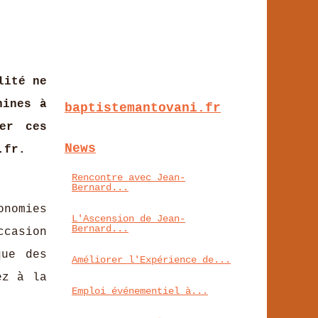
lité ne
hines à
baptistemantovani.fr
er ces
News
.fr.
Rencontre avec Jean-
Bernard...
onomies
L'Ascension de Jean-
Bernard...
ccasion
que des
Améliorer l'Expérience de...
ez à la
Emploi événementiel à...