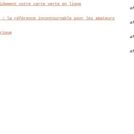
idement votre carte verte en ligne
a
 : la référence incontournable pour les amateurs
a
rique
a
a