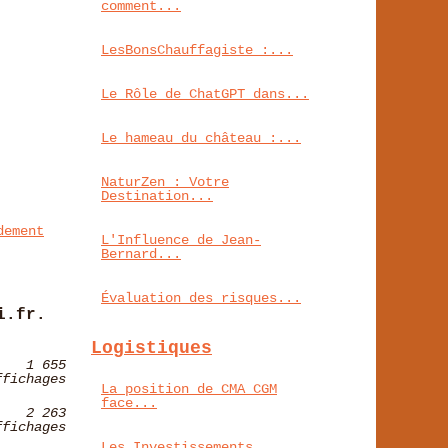
comment...
LesBonsChauffagiste :...
Le Rôle de ChatGPT dans...
Le hameau du château :...
NaturZen : Votre
Destination...
dement
L'Influence de Jean-
Bernard...
Évaluation des risques...
i.fr.
Logistiques
1 655
ffichages
La position de CMA CGM
face...
2 263
ffichages
Les Investissements...